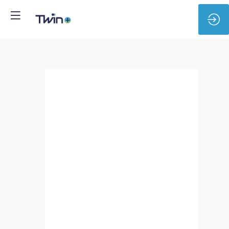
Assystem
-
Ingénieur
Jumeau
Numérique
Sûreté
Nucléaire