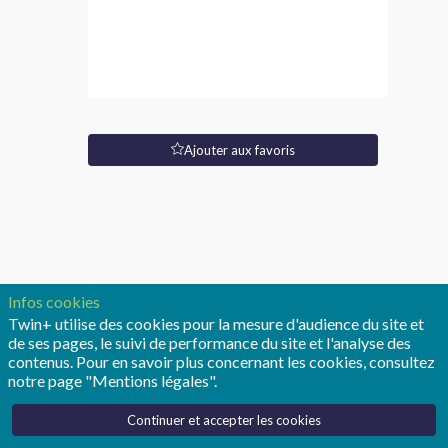
(F/H)
Site
Web
Type
Ajouter aux favoris
de
poste:
CDI
Description
ASSYSTEM
renforce
Infos cookies
ses
Twin+ utilise des cookies pour la mesure d'audience du site et
équipes
de ses pages, le suivi de performance du site et l'analyse des
et
contenus. Pour en savoir plus concernant les cookies, consultez
recrute
notre page "Mentions légales".
un(e)
Ingénieur(e)
Continuer et accepter les cookies
Jumeau
Numérique