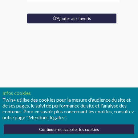
Type
Ajouter aux favoris
de
poste:
CDI
Description
Chez
Capgemini
Invent,
nous
croyons
que
l’innovation
Infos cookies
est
Twin+ utilise des cookies pour la mesure d'audience du site et
le
de ses pages, le suivi de performance du site et l'analyse des
moteur
contenus. Pour en savoir plus concernant les cookies, consultez
du
notre page "Mentions légales".
changement
.
Continuer et accepter les cookies
En