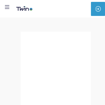
Capgemini
-
Manager
Digital
Engineering
(F/H)
Site
Web